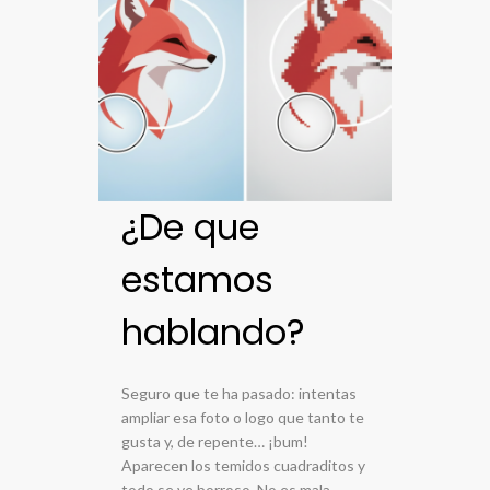
¿De que
estamos
hablando?
Seguro que te ha pasado: intentas
ampliar esa foto o logo que tanto te
gusta y, de repente… ¡bum!
Aparecen los temidos cuadraditos y
todo se ve borroso. No es mala