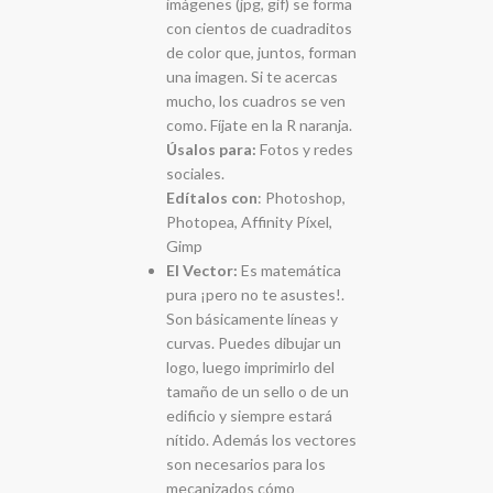
imágenes (jpg, gif) se forma
con cientos de cuadraditos
de color que, juntos, forman
una imagen. Si te acercas
mucho, los cuadros se ven
como. Fíjate en la R naranja.
Úsalos para:
Fotos y redes
sociales.
Edítalos con
: Photoshop,
Photopea, Affinity Píxel,
Gimp
El Vector:
Es matemática
pura ¡pero no te asustes!.
Son básicamente líneas y
curvas. Puedes dibujar un
logo, luego imprimirlo del
tamaño de un sello o de un
edificio y siempre estará
nítido. Además los vectores
son necesarios para los
mecanizados cómo